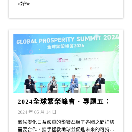
>詳情
2024全球繁榮峰會 · 專題五：
氣候變化與可持續發展
2024 年 05 月 14 日
氣候變化日益嚴重的影響凸顯了各國之間迫切
需要合作，攜手拯救地球並促進未來的可持續