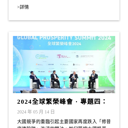
發展。
>詳情
2024全球繁榮峰會 · 專題四：
大國競爭與和平共處
2024 年 05 月 14 日
大國競爭的重臨引起主要國家再度跌入「修昔