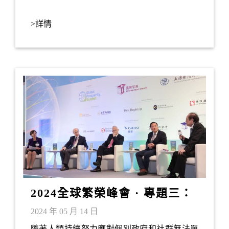
>詳情
2024全球繁榮峰會 · 專題三：
科學技術合作和人類未來
2024 年 05 月 14 日
隨著人類持續努力應對個別政府和社群無法單