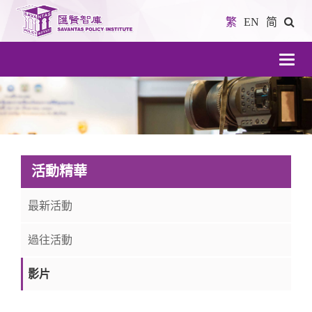
繁
EN
简
導
航
活動精華
最新活動
過往活動
影片