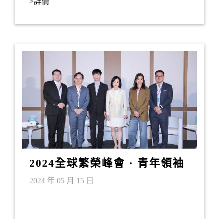
>詳情
2024全球繁榮峰會 · 青年領袖
論壇
2024 年 05 月 15 日