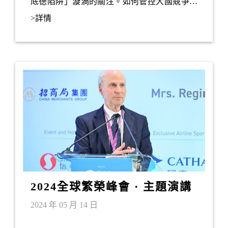
底德陷阱」漩渦的關注。如何管控大國競爭產
生的分歧及壓力，將對於緩解大國衝突的風險
>詳情
至關重要。
2024全球繁榮峰會 · 主題演講
——羅傑．大衛．科恩伯格
2024 年 05 月 14 日
（Roger D. Kornberg）教授