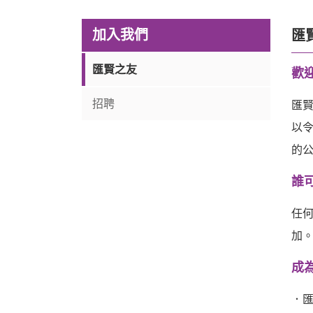
加入我們
匯
匯賢之友
歡
招聘
匯賢
以
的
誰
任
加
成
．