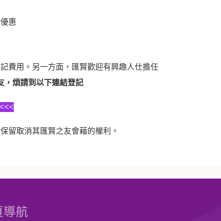
折優惠
登記費用。另一方面，匯賢歡迎有興趣人仕擔任
友，煩請到以下連結登記
<<
會保留取消其匯賢之友會藉的權利。
頁導航