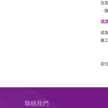
及
．
成
成
義工
若
聯絡我們