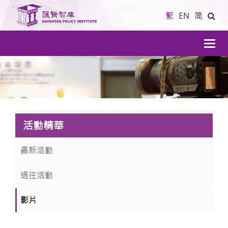
繁
EN
简
導
航
活動精華
最新活動
過往活動
影片