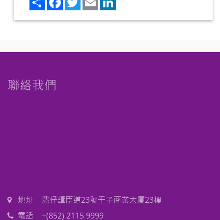
聯絡我們
地址
灣仔譚臣道23號壬子商業大廈23樓
電話
+(852) 2115 9999