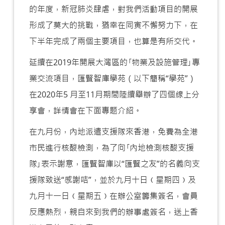
的年度，新冠肺炎肆虐，對我們活動項目的開展
形成了莫大的挑戰，猶幸在同寅不懈努力下，在
下半年完成了兩個主要項目，也算是有所交代。
延續在2019年開展大灣區的｢物業及設施管理｣專
業交流項目，匯賢智庫學苑（以下簡稱“學苑”）
在2020年5 月至11月期間陸續舉辦了四個線上分
享會，詳情會在下面專题介紹。
在九月份，內地派遣支援隊來香港，免費為全港
市民進行核酸檢測，為了向｢內地檢測核酸支援
隊｣表示謝意，匯賢智庫以“匯賢之友”的名義向支
援隊致送“感謝咭”，並於九月十日﹙星期四﹚及
九月十一日﹙星期五﹚在辦公室籌集簽名，會員
反應熱烈，親自來到我們的辦事處簽名，送上香