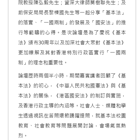
院教授陳弘毅先生；資深大律師莫樹聯先生；及
前保安局局長黎棟國先生等一起分享「基本法」
的落實、「一國兩制」的發展及「國安法」的推
行等範疇的心得。是次論壇是為了慶祝《基本
法》頒布30周年以及加深社會大眾對《基本法》
更加瞭解及其對香港特別行政區實行「一國兩
制」的理念和重要性。
論壇歷時兩個半小時，期間嘉賓講者回顧了《基
本法》的初心，《中華人民共和國憲法》與《基
本法》的關係，《港區國安法》的制訂與實施，
及香港行政主導的內涵等。社會人士、媒體和學
生透過視訊在答問環節踴躍提問，就基本法校園
教育、社會教育等問題展開討論，會場氣氛熱
烈。