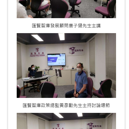
匯賢智庫發展顧問唐子健先生主講
匯賢智庫政策總監黃彥勳先生主持討論環節