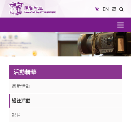
繁
EN
简
導
航
活動精華
最新活動
過往活動
影片