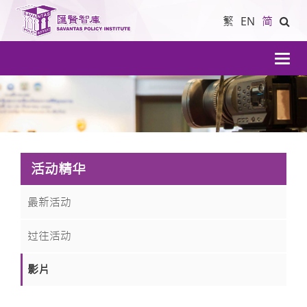
繁
EN
简
導
航
活动精华
最新活动
过往活动
影片