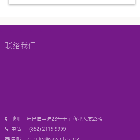
联络我们
地址
湾仔谭臣道23号壬子商业大厦23楼
电话
+(852) 2115 9999
电邮
enquiry@savantas.org