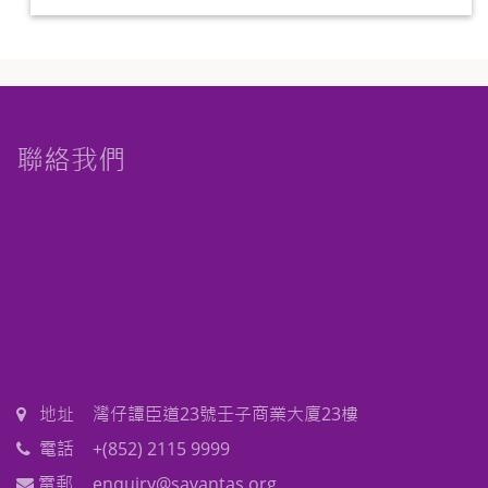
聯絡我們
地址
灣仔譚臣道23號壬子商業大廈23樓
電話
+(852) 2115 9999
電郵
enquiry@savantas.org