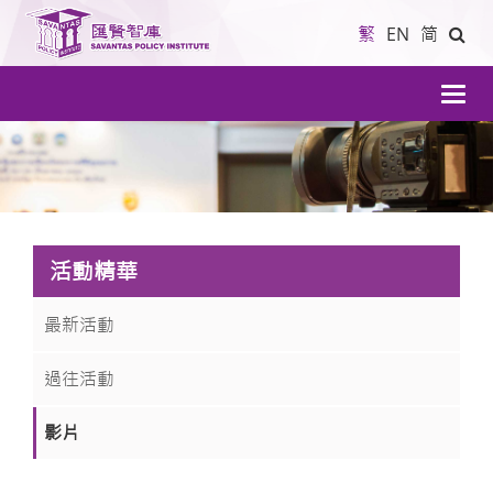
繁
EN
简
導
航
活動精華
最新活動
過往活動
影片