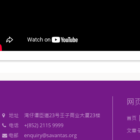
网
地址
湾仔谭臣道23号壬子商业大厦23楼
首页
电话
+(852) 2115 9999
文章·
电邮
enquiry@savantas.org