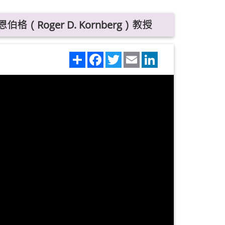
（Roger D. Kornberg）教授
Share
Facebook
Twitter
Email
LinkedIn