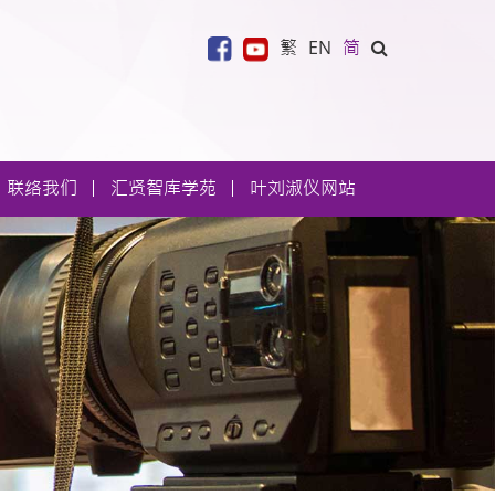
繁
EN
简
联络我们
汇贤智库学苑
叶刘淑仪网站