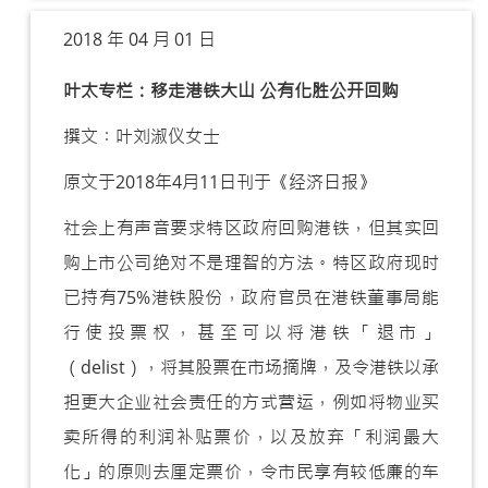
2018 年 04 月 01 日
叶太专栏：移走港铁大山 公有化胜公开回购
撰文︰叶刘淑仪女士
原文于2018年4月11日刊于《经济日报》
社会上有声音要求特区政府回购港铁，但其实回
购上市公司绝对不是理智的方法。特区政府现时
已持有75%港铁股份，政府官员在港铁董事局能
行使投票权，甚至可以将港铁「退市」
（delist），将其股票在市场摘牌，及令港铁以承
担更大企业社会责任的方式营运，例如将物业买
卖所得的利润补贴票价，以及放弃「利润最大
化」的原则去厘定票价，令市民享有较低廉的车