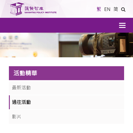
繁
EN
简
導
航
活動精華
最新活動
過往活動
影片