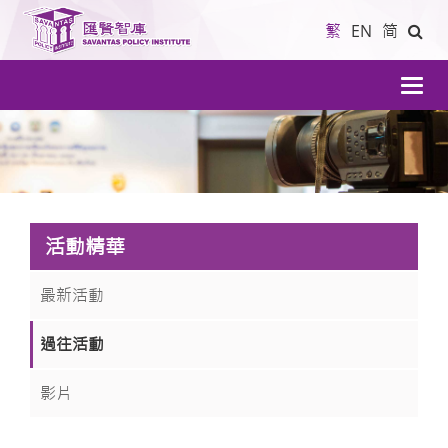
繁
EN
简
導
航
活動精華
最新活動
過往活動
影片