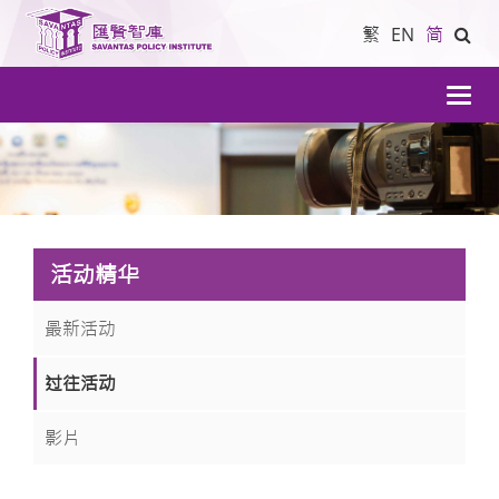
繁
EN
简
導
航
活动精华
最新活动
过往活动
影片