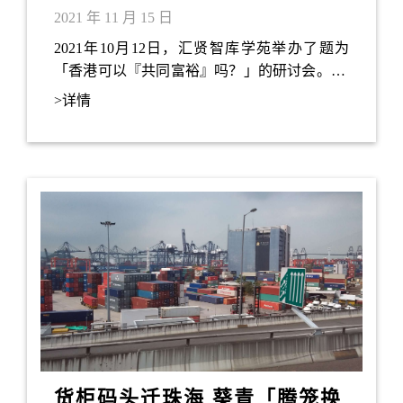
向共同富裕》系列节目
2021 年 11 月 15 日
2021年10月12日，汇贤智库学苑举办了题为
「香港可以『共同富裕』吗？」的研讨会。 该
研讨会由本人主持，并由资深传媒人及香港新
>详情
闻工作者联会副主席郭一鸣先生担任主讲嘉
宾。会上我通过简报介绍了「共同富裕」和
「叁次分配」的概念，探讨了香港应思考「做
大蛋糕」与「分好蛋糕」的问题，并提出了
「共同富裕」的叁大要点。郭一呜先生进一步
阐释了「共同富裕」的理
货柜码头迁珠海 葵青「腾笼换