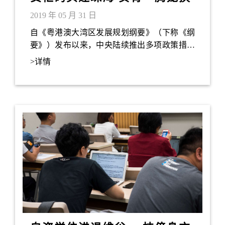
鸟」
2019 年 05 月 31 日
自《粤港澳大湾区发展规划纲要》（下称《纲
要》）发布以来，中央陆续推出多项政策措施
以推进大湾区融合发展。基础设施互联互通更
>详情
是重要一环。