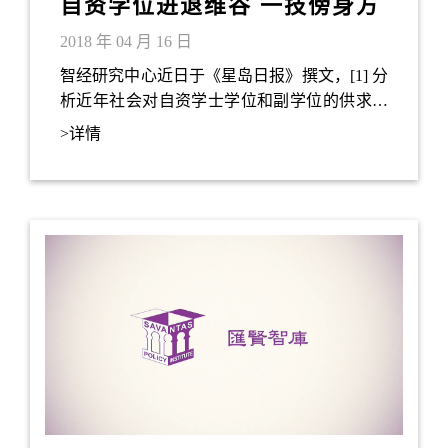
自资学位进退维谷 一技傍身方
为王道
2018 年 04 月 16 日
智经研究中心近日于《星岛日报》撰文，[1] 分
析近年社会对自资学士学位和副学位的供求，
以及相关学历课程如何回应香港经济的人力需
>详情
求。文章指出附属资助院校的自资院校（如
HKU SPACE）所提供的副学士课程对同学的
吸引力胜过部份自资院校的学士课程，然而到
了2022年香港市场对学士学位程度的人力供应
会有短缺；相反，文凭或副学位学历的人力供
应会过剩。