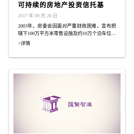
可持续的房地产投资信托基
金？
2017 年 09 月 28 日
2003年，房委会因面对严重财政困难，宣布把
辖下100万平方米零售设施及约10万个泊车位，
并于2005年成功将资产分拆出售予领展（前称
>详情
领汇）房地产投资信托基金（Real Estate
Investment Trust，简称房托基金）。笔者对房
托基金有数点观察，则值得与各位分享。 顾名
思义，房托基金证券就如一般的上市证券一
样，投资者可于股票市场公开买卖相关证券或
基金单位。与直接买卖物业相