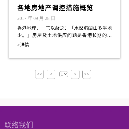
各地房地产调控措施概览
2017 年 09 月 28 日
香港地理，一言以蔽之：「水深港阔山多平地
少。」房屋及土地供应问题是香港长期的痛
处。近日行政长官林郑月娥成立土地供应专责
>详情
小组，再次燃起社会对房屋供应的热烈讨论。
舆论主要争辩土地来源的供应问题，例如应该
开发高尔夫球场和棕地还是郊野公园？除部份
网民不时要求取消单程证每日一百五十人的限
<<
<
>
>>
额外，似乎甚少人探讨如何从需求着手。
联络我们