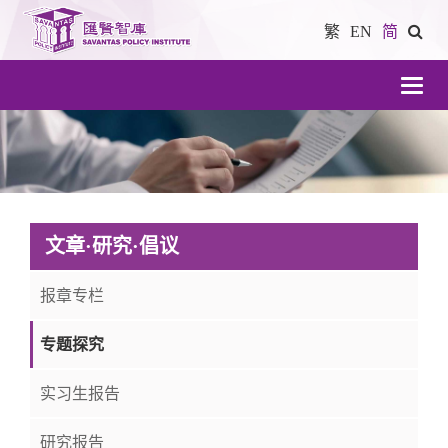
繁
EN
简
導
航
文章·研究·倡议
报章专栏
专题探究
实习生报告
研究报告