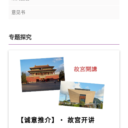
意见书
专题探究
【诚意推介】‧ 故宫开讲