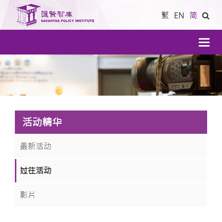
繁
EN
简
導
航
活动精华
最新活动
过往活动
影片