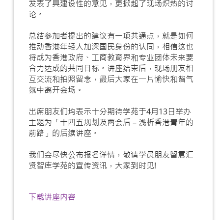
发表了具建设性的意见，更掀起了现场炽热的讨
论。
总结参加者提出的建议有一项共通点，就是如何
推动香港年轻人加深国民身份的认同，相信这也
将成为香港政府、工商教育界和专业团体未来要
合力达成的共同目标。讲座结束后，现场朋友相
互交流和拍照留念，最后大家在一片愉快和谐气
氛中离开会场。
出席朋友们均表示十分期待学苑于4月13日举办
主题为「十四五规划及两会后 – 浅析香港青年的
前路」的后续讲座。
我们会尽快公布报名详情，敬请学员朋友留意汇
贤智库学苑的宣传资讯，大家到时见!
下载讲座内容